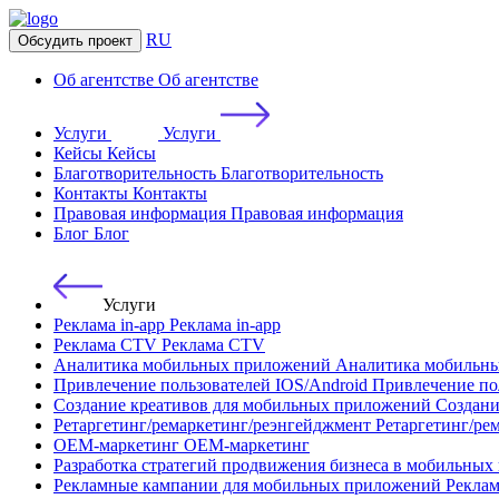
RU
Обсудить проект
Об агентстве
Об агентстве
Услуги
Услуги
Кейсы
Кейсы
Благотворительность
Благотворительность
Контакты
Контакты
Правовая информация
Правовая информация
Блог
Блог
Услуги
Реклама in-app
Реклама in-app
Реклама CTV
Реклама CTV
Аналитика мобильных приложений
Аналитика мобильн
Привлечение пользователей IOS/Android
Привлечение по
Создание креативов для мобильных приложений
Создани
Ретаргетинг/ремаркетинг/реэнгейджмент
Ретаргетинг/ре
OEM-маркетинг
OEM-маркетинг
Разработка стратегий продвижения бизнеса в мобильных
Рекламные кампании для мобильных приложений
Рекла