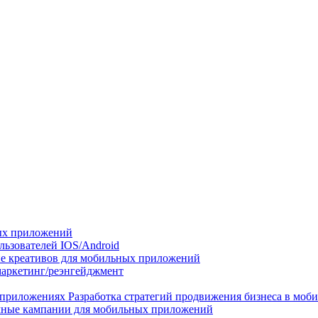
ых приложений
льзователей IOS/Android
е креативов для мобильных приложений
маркетинг/реэнгейджмент
 приложениях
Разработка стратегий продвижения бизнеса в мо
мные кампании для мобильных приложений